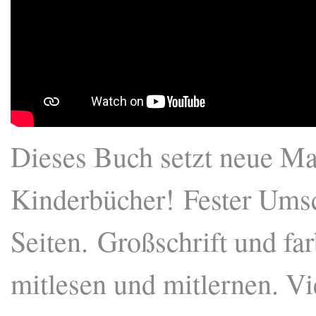
Dieses Buch setzt neue Ma
Kinderbücher! Fester Umsch
Seiten. Großschrift und far
mitlesen und mitlernen. Vi