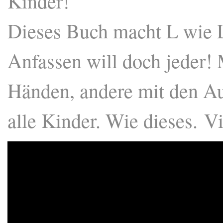
Kinder!
Dieses Buch macht L wie 
Anfassen will doch jeder!
Händen, andere mit den Au
alle Kinder. Wie dieses.
Vi