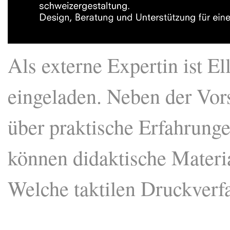
Als externe Expertin ist E
eingeladen. Neben der Vorst
über praktische Erfahrung
können didaktische Materia
Welche taktilen Druckverfa