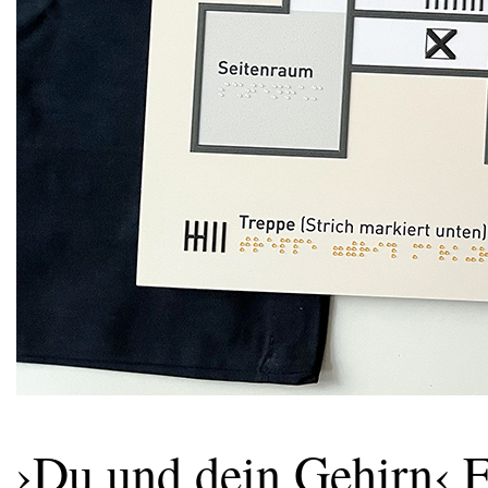
›Du und dein Gehirn‹ E