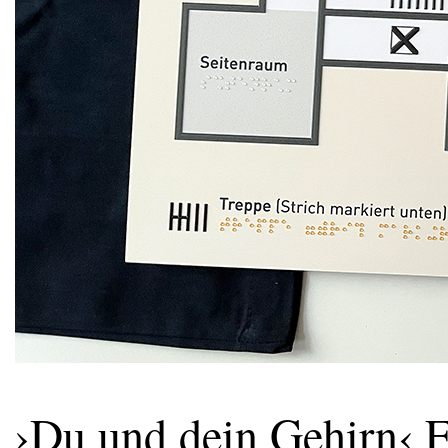
›Du und dein Gehirn‹ E