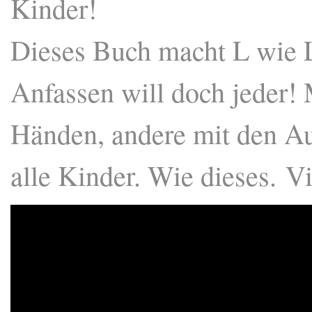
Kinder!
Dieses Buch macht L wie 
Anfassen will doch jeder!
Händen, andere mit den Au
alle Kinder. Wie dieses.
Vi